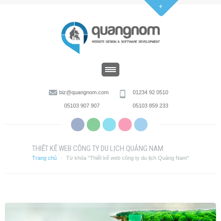
biz@quangnom.com
01234 92 0510
05103 907 907
05103 859 233
THIẾT KẾ WEB CÔNG TY DU LỊCH QUẢNG NAM
Trang chủ
Từ khóa "Thiết kế web công ty du lịch Quảng Nam"
·