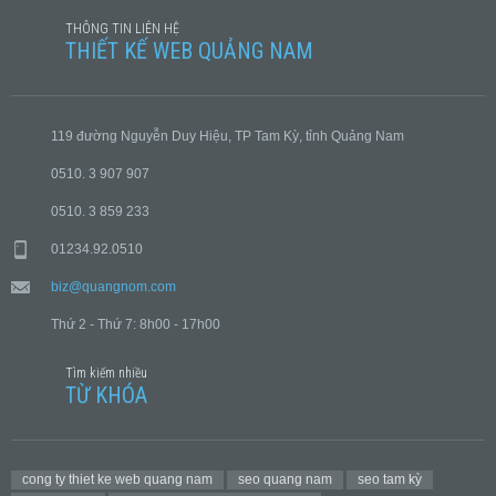
THÔNG TIN LIÊN HỆ
THIẾT KẾ WEB QUẢNG NAM
119 đường Nguyễn Duy Hiệu, TP Tam Kỳ, tỉnh Quảng Nam
0510. 3 907 907
0510. 3 859 233
01234.92.0510
biz@quangnom.com
Thứ 2 - Thứ 7: 8h00 - 17h00
Tìm kiếm nhiều
TỪ KHÓA
cong ty thiet ke web quang nam
seo quang nam
seo tam kỳ