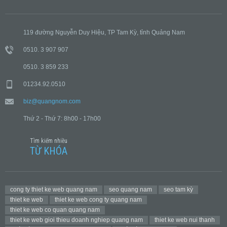
119 đường Nguyễn Duy Hiệu, TP Tam Kỳ, tỉnh Quảng Nam
0510. 3 907 907
0510. 3 859 233
01234.92.0510
biz@quangnom.com
Thứ 2 - Thứ 7: 8h00 - 17h00
Tìm kiếm nhiều
TỪ KHÓA
cong ty thiet ke web quang nam
seo quang nam
seo tam kỳ
thiet ke web
thiet ke web cong ty quang nam
thiet ke web co quan quang nam
thiet ke web gioi thieu doanh nghiep quang nam
thiet ke web nui thanh