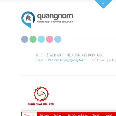
THIẾT KẾ WEB GIỚI THIỆU CÔNG TY DUPHACO
Home
Cho thuê hosting Quảng Nam
Thiết kế web giới th
·
·