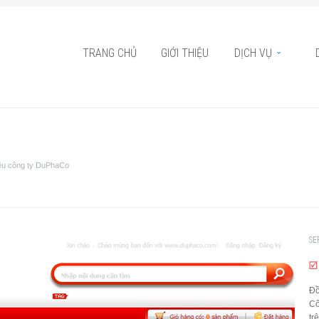
TRANG CHỦ
GIỚI THIỆU
DỊCH VỤ
iệu công ty DuPhaCo
SE
Đồ
Cô
tr