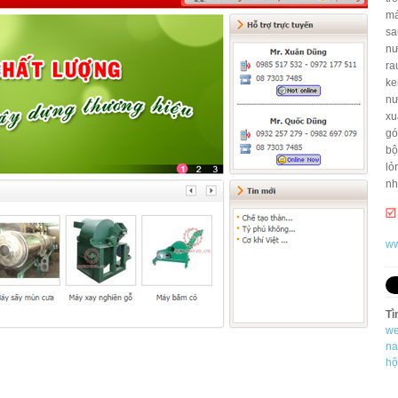
má
sa
nư
ra
ke
nư
xu
gó
bộ
lỏ
nh
ww
Tì
we
n
hộ