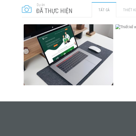
Dự án
ĐÃ THỰC HIỆN
TẤT CẢ
THIẾT K
THIẾT KẾ WEB