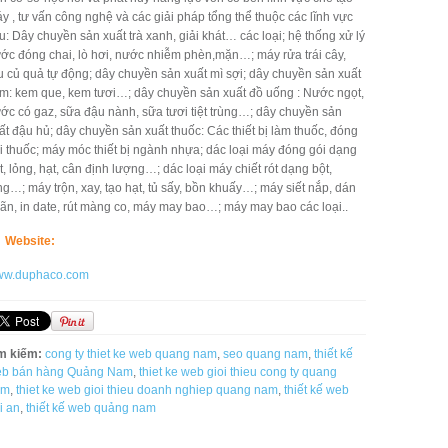
y , tư vấn công nghệ và các giải pháp tổng thể thuộc các lĩnh vực
u: Dây chuyền sản xuất trà xanh, giải khát… các loại; hệ thống xử lý
ớc đóng chai, lò hơi, nước nhiễm phèn,mặn…; máy rửa trái cây,
u củ quả tự động; dây chuyền sản xuất mì sợi; dây chuyền sản xuất
m: kem que, kem tươi…; dây chuyền sản xuất đồ uống : Nước ngọt,
ớc có gaz, sữa đậu nành, sữa tươi tiệt trùng…; dây chuyền sản
ất đậu hủ; dây chuyền sản xuất thuốc: Các thiết bị làm thuốc, đóng
i thuốc; máy móc thiết bị ngành nhựa; dác loại máy đóng gói dạng
t, lỏng, hạt, cân định lượng…; dác loại máy chiết rót dạng bột,
ng…; máy trộn, xay, tạo hạt, tủ sấy, bồn khuấy…; máy siết nắp, dán
ãn, in date, rút màng co, máy may bao…; máy may bao các loại..
Website:
w.duphaco.com
m kiếm:
cong ty thiet ke web quang nam
,
seo quang nam
,
thiết kế
b bán hàng Quảng Nam
,
thiet ke web gioi thieu cong ty quang
am
,
thiet ke web gioi thieu doanh nghiep quang nam
,
thiết kế web
i an
,
thiết kế web quảng nam