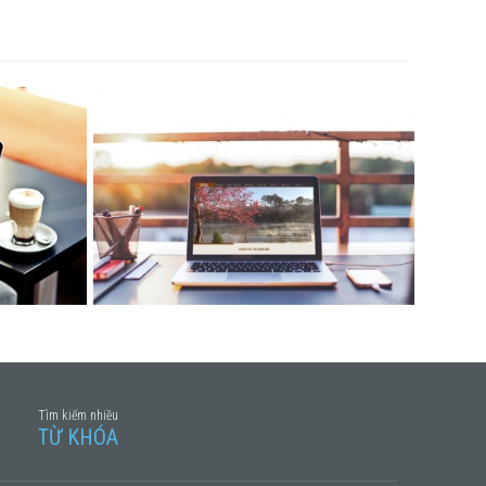
THIẾT KẾ WEB
Tìm kiếm nhiều
TỪ KHÓA