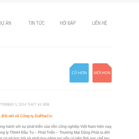
DỰ ÁN
TIN TỨC
HỎI ĐÁP
LIÊN HỆ
CŨ HƠN
MỚI HƠN
PTEMBER 5, 2014
THIẾT KẾ WEB
Đôi nét về Công ty DuPhaCo:
ng hành với sự phát triển của nền công nghiệp Việt Nam hiện nay,
ng ty TNHH Đầu Tư – Phát Triển – Thương Mại Dũng Phát ra đời
ên cơ sở học hỏi và phát huy năng lực vốn có bên lĩnh vực chế tạo