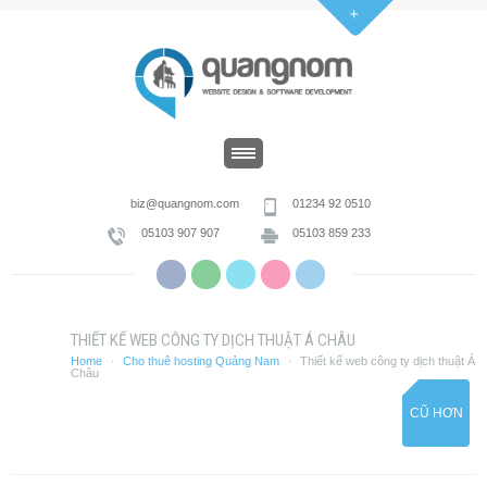
biz@quangnom.com
01234 92 0510
05103 907 907
05103 859 233
THIẾT KẾ WEB CÔNG TY DỊCH THUẬT Á CHÂU
Home
Cho thuê hosting Quảng Nam
Thiết kế web công ty dịch thuật Á
·
·
Châu
CŨ HƠN