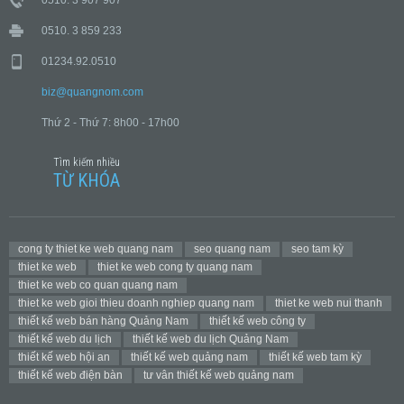
0510. 3 859 233
01234.92.0510
biz@quangnom.com
Thứ 2 - Thứ 7: 8h00 - 17h00
Tìm kiếm nhiều
TỪ KHÓA
cong ty thiet ke web quang nam
seo quang nam
seo tam kỳ
thiet ke web
thiet ke web cong ty quang nam
thiet ke web co quan quang nam
thiet ke web gioi thieu doanh nghiep quang nam
thiet ke web nui thanh
thiết kế web bán hàng Quảng Nam
thiết kế web công ty
thiết kế web du lịch
thiết kế web du lịch Quảng Nam
thiết kế web hội an
thiết kế web quảng nam
thiết kế web tam kỳ
thiết kế web điện bàn
tư vân thiết kế web quảng nam