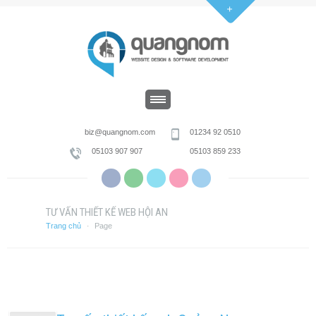
biz@quangnom.com
01234 92 0510
05103 907 907
05103 859 233
TƯ VẤN THIẾT KẾ WEB HỘI AN
Trang chủ
Page
·