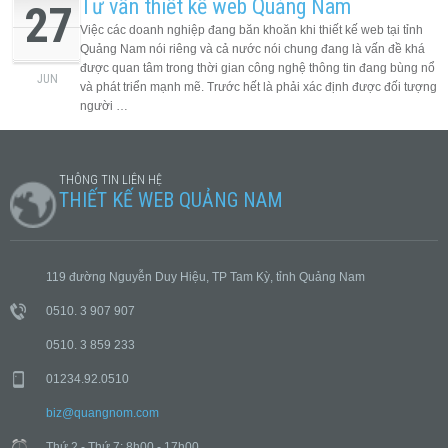
Tư vấn thiết kế web Quảng Nam
27
Việc các doanh nghiệp đang băn khoăn khi thiết kế web tại tỉnh
Quảng Nam nói riêng và cả nước nói chung đang là vấn đề khá
được quan tâm trong thời gian công nghệ thông tin đang bùng nổ
JUN
và phát triển mạnh mẽ. Trước hết là phải xác định được đối tượng
người …
THÔNG TIN LIÊN HỆ
THIẾT KẾ WEB QUẢNG NAM
119 đường Nguyễn Duy Hiệu, TP Tam Kỳ, tỉnh Quảng Nam
0510. 3 907 907
0510. 3 859 233
01234.92.0510
biz@quangnom.com
Thứ 2 - Thứ 7: 8h00 - 17h00