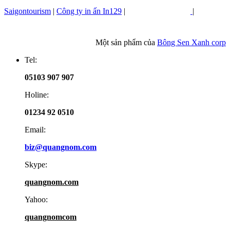
Saigontourism
|
Công ty in ấn In129
|
|
Một sản phẩm của
Bông Sen Xanh corp
Tel:
05103 907 907
Holine:
01234 92 0510
Email:
biz@quangnom.com
Skype:
quangnom.com
Yahoo:
quangnomcom