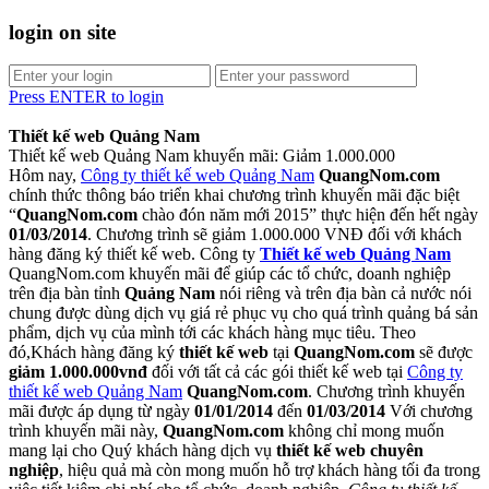
login on site
Press ENTER to login
Thiết kế web Quảng Nam
Thiết kế web Quảng Nam khuyến mãi: Giảm 1.000.000
Hôm nay,
Công ty thiết kế web Quảng Nam
QuangNom.com
chính thức thông báo triển khai chương trình khuyến mãi đặc biệt
“
QuangNom.com
chào đón năm mới 2015” thực hiện đến hết ngày
01/03/2014
. Chương trình sẽ giảm 1.000.000 VNĐ đối với khách
hàng đăng ký thiết kế web. Công ty
Thiết kế web Quảng Nam
QuangNom.com khuyến mãi để giúp các tổ chức, doanh nghiệp
trên địa bàn tỉnh
Quảng Nam
nói riêng và trên địa bàn cả nước nói
chung được dùng dịch vụ giá rẻ phục vụ cho quá trình quảng bá sản
phẩm, dịch vụ của mình tới các khách hàng mục tiêu. Theo
đó,Khách hàng đăng ký
thiết kế web
tại
QuangNom.com
sẽ được
giảm 1.000.000vnđ
đối với tất cả các gói thiết kế web tại
Công ty
thiết kế web Quảng Nam
QuangNom.com
. Chương trình khuyến
mãi được áp dụng từ ngày
01/01/2014
đến
01/03/2014
Với chương
trình khuyến mãi này,
QuangNom.com
không chỉ mong muốn
mang lại cho Quý khách hàng dịch vụ
thiết kế web chuyên
nghiệp
, hiệu quả mà còn mong muốn hỗ trợ khách hàng tối đa trong