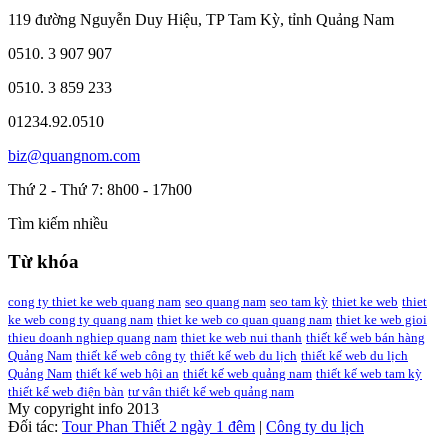
119 đường Nguyễn Duy Hiệu, TP Tam Kỳ, tỉnh Quảng Nam
0510. 3 907 907
0510. 3 859 233
01234.92.0510
biz@quangnom.com
Thứ 2 - Thứ 7: 8h00 - 17h00
Tìm kiếm nhiều
Từ khóa
cong ty thiet ke web quang nam
seo quang nam
seo tam kỳ
thiet ke web
thiet
ke web cong ty quang nam
thiet ke web co quan quang nam
thiet ke web gioi
thieu doanh nghiep quang nam
thiet ke web nui thanh
thiết kế web bán hàng
Quảng Nam
thiết kế web công ty
thiết kế web du lịch
thiết kế web du lịch
Quảng Nam
thiết kế web hội an
thiết kế web quảng nam
thiết kế web tam kỳ
thiết kế web điện bàn
tư vân thiết kế web quảng nam
My copyright info 2013
Đối tác:
Tour Phan Thiết 2 ngày 1 đêm
|
Công ty du lịch