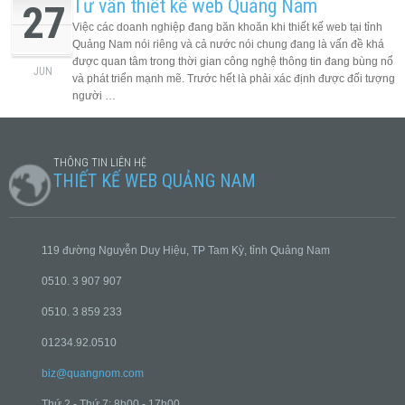
Tư vấn thiết kế web Quảng Nam
27
Việc các doanh nghiệp đang băn khoăn khi thiết kế web tại tỉnh
Quảng Nam nói riêng và cả nước nói chung đang là vấn đề khá
được quan tâm trong thời gian công nghệ thông tin đang bùng nổ
JUN
và phát triển mạnh mẽ. Trước hết là phải xác định được đối tượng
người …
THÔNG TIN LIÊN HỆ
THIẾT KẾ WEB QUẢNG NAM
119 đường Nguyễn Duy Hiệu, TP Tam Kỳ, tỉnh Quảng Nam
0510. 3 907 907
0510. 3 859 233
01234.92.0510
biz@quangnom.com
Thứ 2 - Thứ 7: 8h00 - 17h00