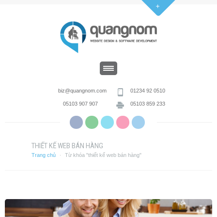
biz@quangnom.com
01234 92 0510
05103 907 907
05103 859 233
THIẾT KẾ WEB BÁN HÀNG
Trang chủ
Từ khóa "thiết kế web bán hàng"
·