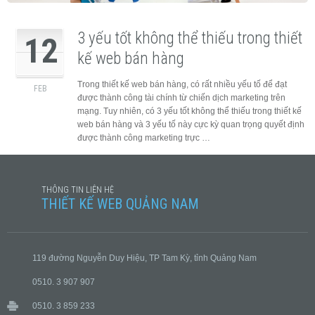
3 yếu tốt không thể thiếu trong thiết
12
kế web bán hàng
Trong thiết kế web bán hàng, có rất nhiều yếu tố để đạt
FEB
được thành công tài chính từ chiến dịch marketing trên
mạng. Tuy nhiên, có 3 yếu tốt không thể thiếu trong thiết kế
web bán hàng và 3 yếu tố này cực kỳ quan trọng quyết định
được thành công marketing trực …
THÔNG TIN LIÊN HỆ
THIẾT KẾ WEB QUẢNG NAM
119 đường Nguyễn Duy Hiệu, TP Tam Kỳ, tỉnh Quảng Nam
0510. 3 907 907
0510. 3 859 233