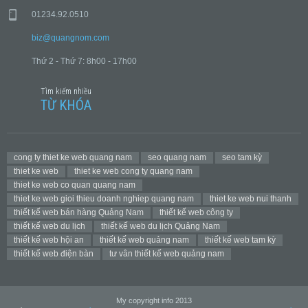
01234.92.0510
biz@quangnom.com
Thứ 2 - Thứ 7: 8h00 - 17h00
Tìm kiếm nhiều
TỪ KHÓA
cong ty thiet ke web quang nam
seo quang nam
seo tam kỳ
thiet ke web
thiet ke web cong ty quang nam
thiet ke web co quan quang nam
thiet ke web gioi thieu doanh nghiep quang nam
thiet ke web nui thanh
thiết kế web bán hàng Quảng Nam
thiết kế web công ty
thiết kế web du lịch
thiết kế web du lịch Quảng Nam
thiết kế web hội an
thiết kế web quảng nam
thiết kế web tam kỳ
thiết kế web điện bàn
tư vân thiết kế web quảng nam
My copyright info 2013